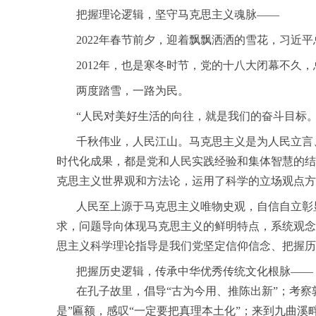
把握理论逻辑，坚守马克思主义魂脉——
2022年春节前夕，迎着飘飘洒洒的雪花，习近平
2012年，也是寒冬时节，党的十八大闭幕不久，
两度踏雪，一路为民。
“人民对美好生活的向往，就是我们的奋斗目标。”
千秋伟业，人民江山。马克思主义是为人民立言、
时代化成果，都是党和人民实践经验和集体智慧的结
克思主义世界观和方法论，运用了科学的立场观点方
人民至上源于马克思主义唯物史观，自信自立彰显
求，问题导向体现马克思主义的鲜明特点，系统观念
思主义科学理论指导是我们党坚定信仰信念、把握历
把握历史逻辑，传承中华优秀传统文化根脉——
在孔子故里，倡导“古为今用、推陈出新”；考察敦
是”匾额，感叹“一定要把真理本土化”；来到九曲溪