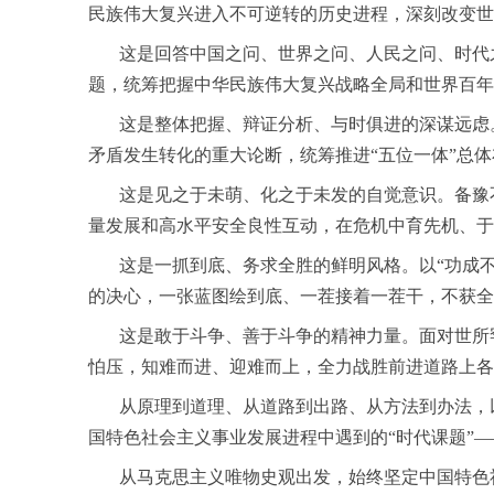
民族伟大复兴进入不可逆转的历史进程，深刻改变世
这是回答中国之问、世界之问、人民之问、时代之
题，统筹把握中华民族伟大复兴战略全局和世界百年
这是整体把握、辩证分析、与时俱进的深谋远虑。
矛盾发生转化的重大论断，统筹推进“五位一体”总
这是见之于未萌、化之于未发的自觉意识。备豫不
量发展和高水平安全良性互动，在危机中育先机、于
这是一抓到底、务求全胜的鲜明风格。以“功成不必
的决心，一张蓝图绘到底、一茬接着一茬干，不获全
这是敢于斗争、善于斗争的精神力量。面对世所罕
怕压，知难而进、迎难而上，全力战胜前进道路上各
从原理到道理、从道路到出路、从方法到办法，以习
国特色社会主义事业发展进程中遇到的“时代课题”—
从马克思主义唯物史观出发，始终坚定中国特色社