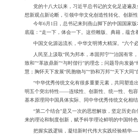
党的十八大以来，习近平总书记的文化足迹遍及全
想新观点新论断，引领中华文化创造性转化、创新性
今年6月1日，总书记来到燕山脚下的中国国家版
底蕴：“走一下，体会一下。这些雕版、典籍，蕴含
中国文化源远流长，中华文明博大精深。“六个必
人民至上汲取“民为邦本，本固邦宁”“治国有常，利
致和”“革故鼎新”“与时偕行”的理念；问题导向发扬“
慧；胸怀天下发展“民胞物与”“协和万邦”“天下大同
“中华优秀传统文化有很多重要元素，共同塑造出中
明五个突出特性——连续性、创新性、统一性、包容
基本原理同中国具体实际、同中华优秀传统文化相结
“第二个结合”是又一次的思想解放，坚定历史自
来的理论和制度创新，赋予科学理论鲜明的中国特色
把握实践逻辑，凝结新时代伟大实践经验精华—